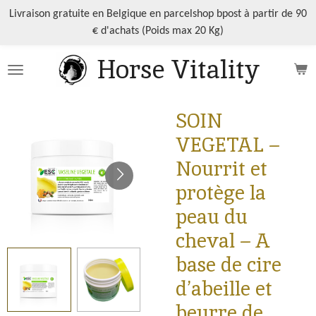
Passer
Livraison gratuite en Belgique en parcelshop bpost à partir de 90
au
€ d'achats (Poids max 20 Kg)
contenu
Horse Vitality
principal
SOIN
VEGETAL –
Nourrit et
protège la
peau du
cheval – A
base de cire
d’abeille et
beurre de