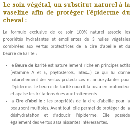
Le soin végétal, un substitut naturel à la
a
a
a
a
g
g
g
g
vaseline afin de protéger l’épiderme du
e
e
e
e
cheval :
r
r
r
r
La formule exclusive de ce soin 100% naturel associe les
propriétés hydratantes et émollientes de 3 huiles végétales
combinées aux vertus protectrices de la cire d’abeille et du
beurre de karité :
le
Beure de karité
est naturellement riche en principes actifs
(vitamine A et E, phytostérols, latex…) ce qui lui donne
naturellement des vertus protectrices et antioxydantes pour
l’épiderme. Le beurre de karité nourrit la peau en profondeur
et apaise les irritations dues aux frottements.
la
Cire d’abeille
: les propriétés de la cire d’abeille pour la
peau sont multiples. Avant tout, elle permet de protéger de la
déshydratation et d’adoucir l’épiderme. Elle possède
également des vertus assainissantes intéressantes.