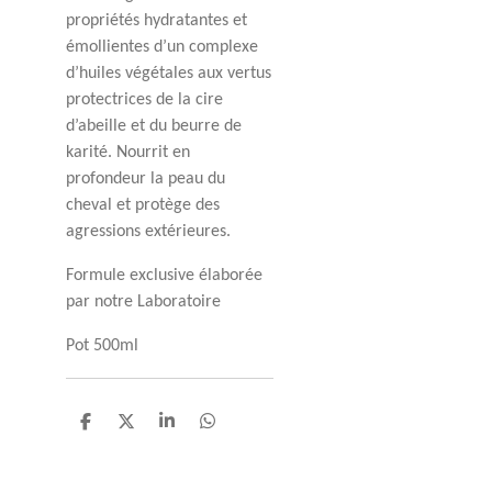
propriétés hydratantes et
émollientes d’un complexe
d’huiles végétales aux vertus
protectrices de la cire
d’abeille et du beurre de
karité. Nourrit en
profondeur la peau du
cheval et protège des
agressions extérieures.
Formule exclusive élaborée
par notre Laboratoire
Pot 500ml
P
P
P
P
a
a
a
a
r
r
r
r
t
t
t
t