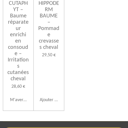
CUTAPH
HIPPODE
YT –
RM
Baume
BAUME
réparate
–
ur
Pommad
enrichi
e
en
crevasse
consoud
s cheval
e –
29,50 €
Irritation
s
cutanées
cheval
28,60 €
M'avertir si disponible
Ajouter au panier