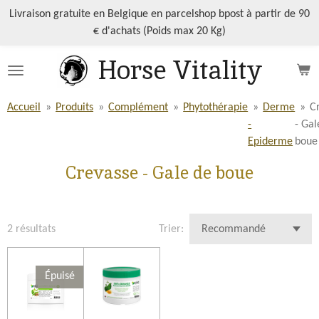
Passer
Livraison gratuite en Belgique en parcelshop bpost à partir de 90
au
€ d'achats (Poids max 20 Kg)
contenu
Horse Vitality
principal
Accueil
»
Produits
»
Complément
»
Phytothérapie
»
Derme
»
C
-
- Gal
Epiderme
boue
Crevasse - Gale de boue
2 résultats
Trier:
Épuisé