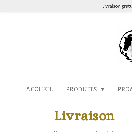
Passer
Livraison grat
au
contenu
principal
ACCUEIL
PRODUITS
PRO
Livraison