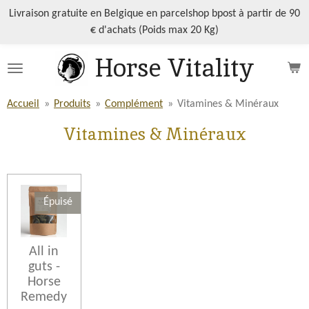
Passer
Livraison gratuite en Belgique en parcelshop bpost à partir de 90
au
€ d'achats (Poids max 20 Kg)
contenu
Horse Vitality
principal
Accueil
»
Produits
»
Complément
»
Vitamines & Minéraux
Vitamines & Minéraux
Épuisé
All in
guts -
Horse
Remedy