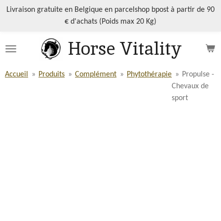
Passer
Livraison gratuite en Belgique en parcelshop bpost à partir de 90
au
€ d'achats (Poids max 20 Kg)
contenu
Horse Vitality
principal
Accueil
»
Produits
»
Complément
»
Phytothérapie
»
Propulse -
Chevaux de
sport