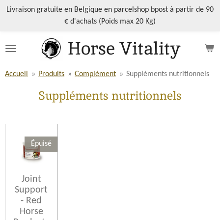
Passer
Livraison gratuite en Belgique en parcelshop bpost à partir de 90
au
€ d'achats (Poids max 20 Kg)
contenu
Horse Vitality
principal
Accueil
»
Produits
»
Complément
»
Suppléments nutritionnels
Suppléments nutritionnels
Épuisé
Joint
Support
- Red
Horse