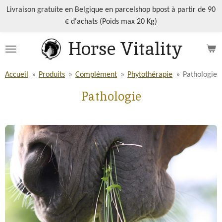
Passer
Livraison gratuite en Belgique en parcelshop bpost à partir de 90
au
€ d'achats (Poids max 20 Kg)
contenu
Horse Vitality
principal
Accueil
»
Produits
»
Complément
»
Phytothérapie
»
Pathologie
Pathologie