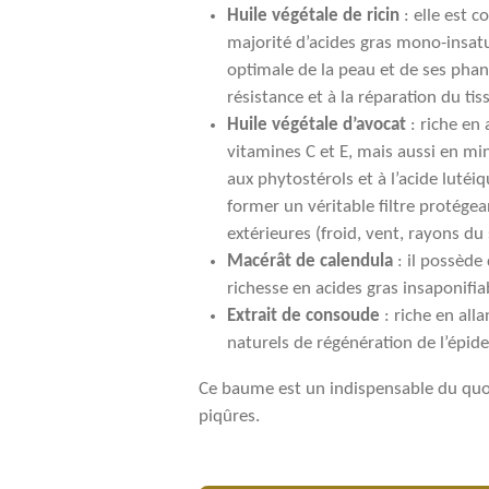
Huile végétale de ricin
: elle est 
majorité d’acides gras mono-insat
optimale de la peau et de ses phanè
résistance et à la réparation du tis
Huile végétale d’avocat
: riche en
vitamines C et E, mais aussi en mi
aux phytostérols et à l’acide lutéiqu
former un véritable filtre protégea
extérieures (froid, vent, rayons du s
Macérât de calendula
: il possède
richesse en acides gras insaponifia
Extrait de consoude
: riche en all
naturels de régénération de l’épid
Ce baume est un indispensable du quoti
piqûres.