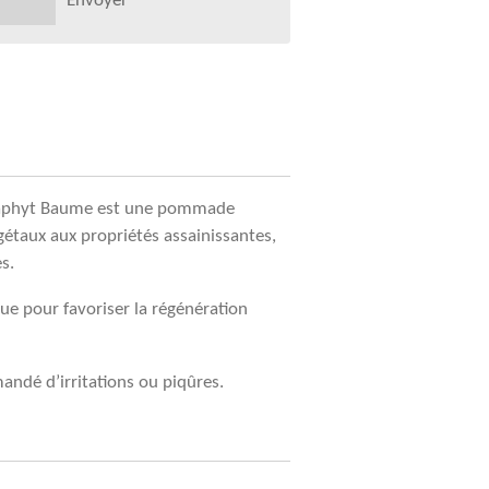
Envoyer
utaphyt Baume est une pommade
végétaux aux propriétés assainissantes,
s.
e pour favoriser la régénération
dé d’irritations ou piqûres.