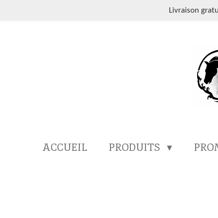
Passer
Livraison grat
au
contenu
principal
ACCUEIL
PRODUITS
PRO