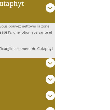
Cutaphyt
vous pouvez nettoyer la zone
 spray
, une lotion apaisante et
Cicargile
en amont du
Cutaphyt
n