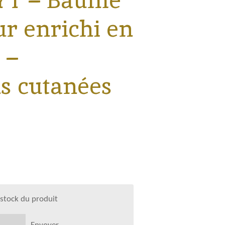
T – Baume
r enrichi en
 –
ns cutanées
 stock du produit