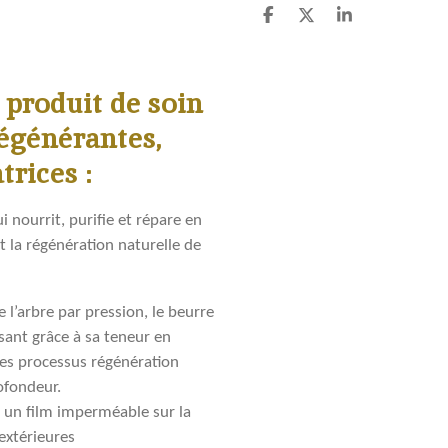
P
P
P
a
a
a
r
r
r
t
t
t
a
a
a
produit de soin
g
g
g
e
e
e
régénérantes,
r
r
r
trices :
nourrit, purifie et répare en
 la régénération naturelle de
de l’arbre par pression, le beurre
sant grâce à sa teneur en
 les processus régénération
ofondeur.
e un film imperméable sur la
extérieures