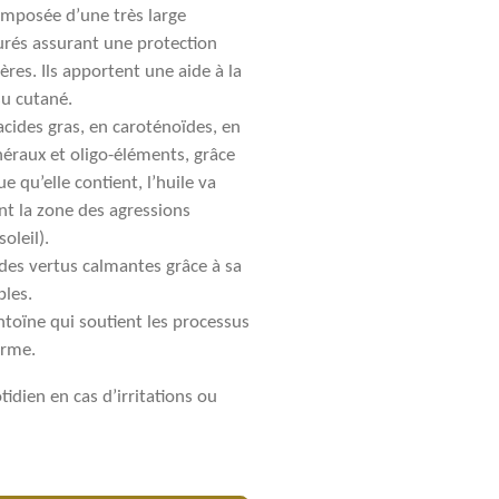
composée d’une très large
urés assurant une protection
res. Ils apportent une aide à la
su cutané.
 acides gras, en caroténoïdes, en
néraux et oligo-éléments, grâce
e qu’elle contient, l’huile va
nt la zone des agressions
oleil).
 des vertus calmantes grâce à sa
bles.
antoïne qui soutient les processus
erme.
dien en cas d’irritations ou