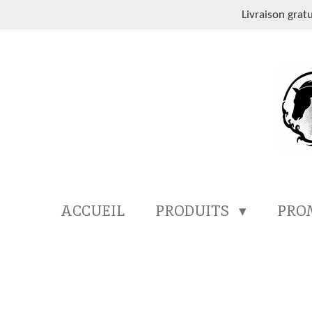
Passer
Livraison grat
au
contenu
principal
ACCUEIL
PRODUITS
PRO