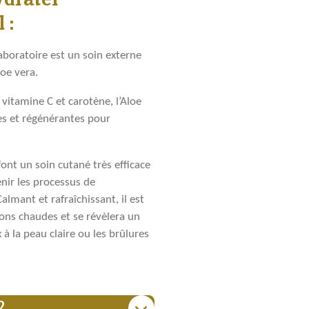
r
r
r
 :
aboratoire est un soin externe
loe vera.
 vitamine C et carotène, l’Aloe
es et régénérantes pour
font un soin cutané très efficace
nir les processus de
almant et rafraîchissant, il est
ons chaudes et se révèlera un
 à la peau claire ou les brûlures
?