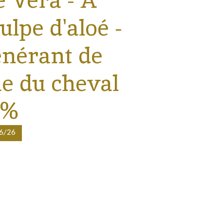
e Vera - À
ulpe d'aloé -
énérant de
me du cheval
0%
6/26