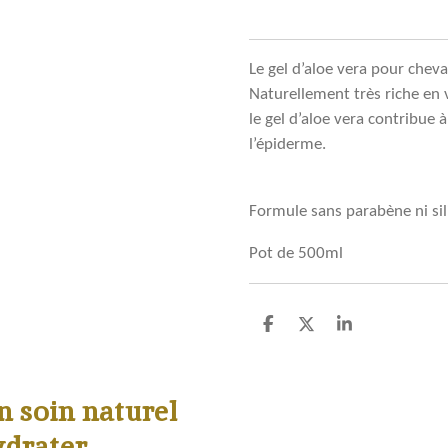
Le gel d’aloe vera pour cheva
Naturellement très riche en 
le gel d’aloe vera contribue à
l’épiderme.
Formule sans parabène ni si
Pot de 500ml
P
P
P
a
a
a
r
r
r
t
t
t
a
a
a
n soin naturel
g
g
g
e
e
e
ydrater