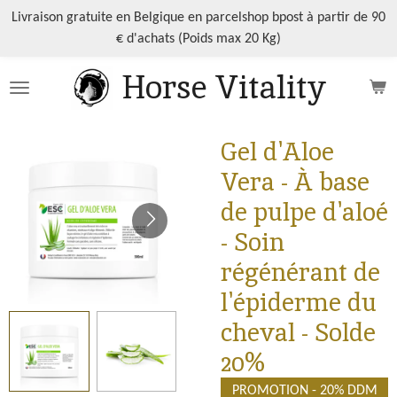
Passer
Livraison gratuite en Belgique en parcelshop bpost à partir de 90
au
€ d'achats (Poids max 20 Kg)
contenu
Horse Vitality
principal
Gel d'Aloe
Vera - À base
de pulpe d'aloé
- Soin
régénérant de
l'épiderme du
cheval - Solde
20%
PROMOTION - 20% DDM