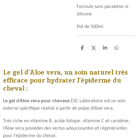
Formule sans parabène ni
silicone
Pot de 500ml
P
P
P
P
a
a
a
a
r
r
r
r
t
t
t
t
Le gel d’Aloe vera, un soin naturel très
a
a
a
a
g
g
g
g
efficace pour hydrater l’épiderme du
e
e
e
e
cheval :
r
r
r
r
Le gel d’A
loe
vera
pour chevaux
ESC Laboratoire est un soin
externe spécifique réalisé à partir de pulpe d’Aloe vera.
Très riche en vitamine B, acide folique, vitamine C et carotène,
l’Aloe vera possèdes des vertus adoucissantes et régénérantes
pour l’épiderme du cheval.