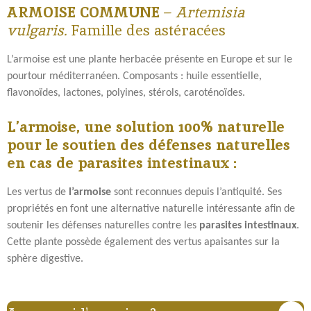
ARMOISE COMMUNE
–
Artemisia
a
a
a
a
g
g
g
g
vulgaris.
Famille des astéracées
e
e
e
e
r
r
r
r
L’armoise est une plante herbacée présente en Europe et sur le
pourtour méditerranéen. Composants : huile essentielle,
flavonoïdes, lactones, polyines, stérols, caroténoïdes.
L’armoise, une solution 100% naturelle
pour le soutien des défenses naturelles
en cas de parasites intestinaux :
Les vertus de
l’armoise
sont reconnues depuis l’antiquité. Ses
propriétés en font une alternative naturelle intéressante afin de
soutenir les défenses naturelles contre les
parasites intestinaux
.
Cette plante possède également des vertus apaisantes sur la
sphère digestive.