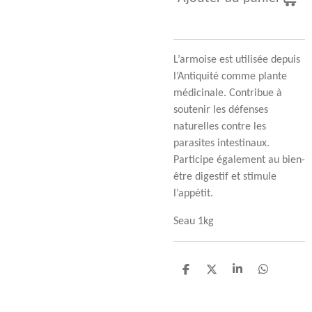
L’armoise est utilisée depuis
l’Antiquité comme plante
médicinale. Contribue à
soutenir les défenses
naturelles contre les
parasites intestinaux.
Participe également au bien-
être digestif et stimule
l’appétit.
Seau 1kg
P
P
P
P
a
a
a
a
r
r
r
r
t
t
t
t