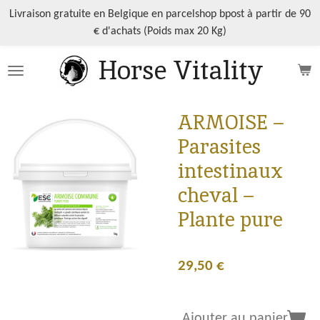
Passer
Livraison gratuite en Belgique en parcelshop bpost à partir de 90
au
€ d'achats (Poids max 20 Kg)
contenu
Horse Vitality
principal
ARMOISE –
Parasites
intestinaux
cheval –
Plante pure
29,50 €
Ajouter au panier