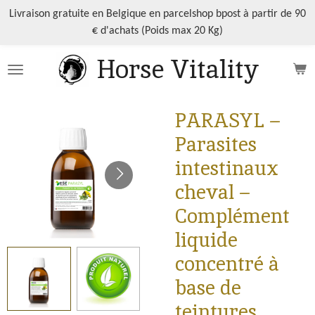
Passer
Livraison gratuite en Belgique en parcelshop bpost à partir de 90
au
€ d'achats (Poids max 20 Kg)
contenu
Horse Vitality
principal
PARASYL –
Parasites
intestinaux
cheval –
Complément
liquide
concentré à
base de
teintures