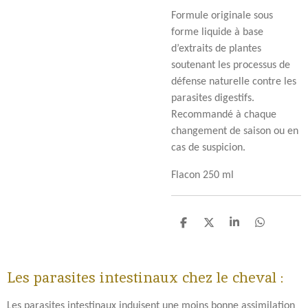
Formule originale sous
forme liquide à base
d’extraits de plantes
soutenant les processus de
défense naturelle contre les
parasites digestifs.
Recommandé à chaque
changement de saison ou en
cas de suspicion.
Flacon 250 ml
P
P
P
P
a
a
a
a
r
r
r
r
t
t
t
t
Les parasites intestinaux chez le cheval :
a
a
a
a
g
g
g
g
e
e
e
e
Les parasites intestinaux induisent une moins bonne assimilation