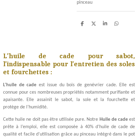
pinceau
P
P
P
P
a
a
a
a
r
r
r
r
t
t
t
t
a
a
a
a
g
g
g
g
L’huile de cade pour sabot,
e
e
e
e
r
r
r
r
l’indispensable pour l’entretien des soles
et fourchettes :
L’huile de cade
est issue du bois de genévrier cade. Elle est
connue pour ces nombreuses propriétés notamment purifiante et
apaisante. Elle assainit le sabot, la sole et la fourchette et
protège de l’humidité.
Cette huile ne doit pas être utilisée pure. Notre
Huile de cade
est
prête à l’emploi, elle est composée à 40% d’huile de cade de
qualité et facile d’utilisation grâce au pinceau intégré dans le pot