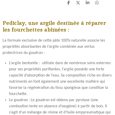
P
P
P
P
a
a
a
a
r
r
r
r
t
t
t
t
Pediclay, une argile destinée à réparer
a
a
a
a
g
g
g
g
les fourchettes abîmées :
e
e
e
e
r
r
r
r
La formule exclusive de cette pâte 100% naturelle associe les
propriétés absorbantes de l’argile combinée aux vertus
protectrices du goudron :
L’argile bentonite : utilisée dans de nombreux soins externes
pour ses propriétés purifiantes, l’argile possède une forte
capacité d’absorption de l’eau. Sa composition riche en divers
nutriments en font également une excellente matière qui
favorise la régénération du tissu spongieux que constitue la
fourchette.
Le goudron : Le goudron est obtenu par pyrolyse (une
combustion lente en absence d’oxygène) à partir de bois. Il
s’agit d’un mélange de résine et d’huile empyreumatique qui