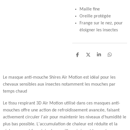
Maille fine
Oreille protégée
Frange sur le nez, pour
éloigner les insectes
P
P
P
P
a
a
a
a
r
r
r
r
t
t
t
t
a
a
a
a
Le masque anti-mouche Shires Air Motion est idéal pour les
g
g
g
g
chevaux sensibles aux insectes notamment les mouches par
e
e
e
e
r
r
r
r
temps chaud
Le tissu respirant 3D Air Motion utilisé dans ces masques anti-
mouches offre une action de refroidissement avancée, faisant
activement circuler l'air pour maintenir les niveaux d'humidité le
plus bas possible. L'accumulation de chaleur est réduite et la