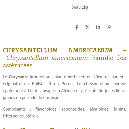
Seau 1kg
P
P
P
P
a
a
a
a
r
r
r
r
t
t
t
t
CHRYSANTELLUM AMERICANUM
–
a
a
a
a
g
g
g
g
Chrysantellum americanum
. Famille des
e
e
e
e
astéracées
r
r
r
r
Le
Chrysantellum
est une plante herbacée de 20cm de hauteur
originaire de Bolivie et du Pérou. Le chrysantellum pousse
également à l’état sauvage en Afrique et présente de jolies fleurs
jaunes en période de floraison.
Composants : flavonoïdes, saponosides, alcaloïdes, tanins,
triterpènes, stérols.