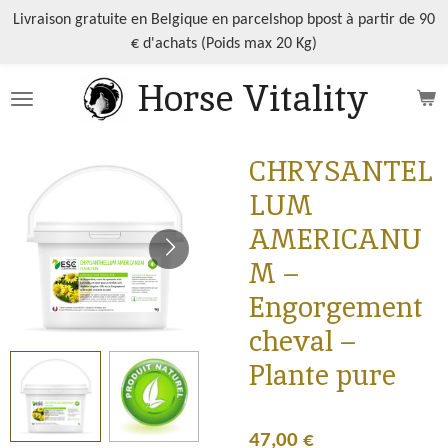
Passer
Livraison gratuite en Belgique en parcelshop bpost à partir de 90
au
€ d'achats (Poids max 20 Kg)
contenu
Horse Vitality
principal
CHRYSANTEL
LUM
AMERICANU
M –
Engorgement
cheval –
Plante pure
47,00 €