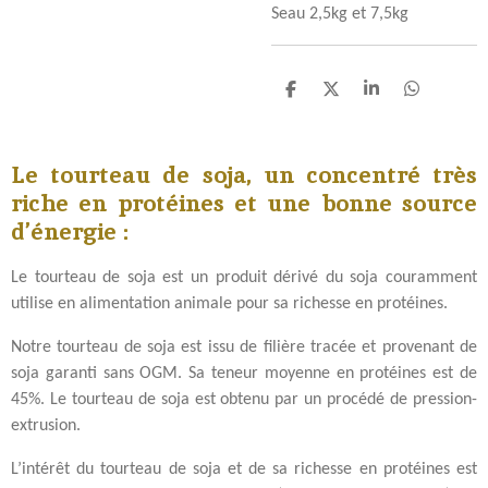
Seau 2,5kg et 7,5kg
P
P
P
P
a
a
a
a
r
r
r
r
t
t
t
t
Le tourteau de soja, un concentré très
a
a
a
a
g
g
g
g
riche en protéines et une bonne source
e
e
e
e
d’énergie :
r
r
r
r
Le tourteau de soja est un produit dérivé du soja couramment
utilise en alimentation animale pour sa richesse en protéines.
Notre tourteau de soja est issu de filière tracée et provenant de
soja garanti sans OGM. Sa teneur moyenne en protéines est de
45%. Le tourteau de soja est obtenu par un procédé de pression-
extrusion.
L’intérêt du tourteau de soja et de sa richesse en protéines est