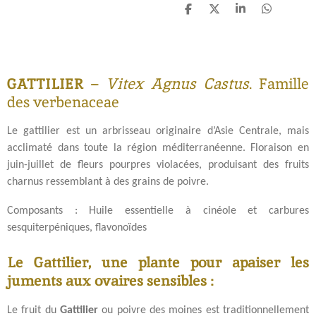
P
P
P
P
a
a
a
a
r
r
r
r
t
t
t
t
a
a
a
a
g
g
g
g
GATTILIER
–
Vitex Agnus Castus
. Famille
e
e
e
e
r
r
r
r
des verbenaceae
Le gattilier est un arbrisseau originaire d’Asie Centrale, mais
acclimaté dans toute la région méditerranéenne. Floraison en
juin-juillet de fleurs pourpres violacées, produisant des fruits
charnus ressemblant à des grains de poivre.
Composants : Huile essentielle à cinéole et carbures
sesquiterpéniques, flavonoïdes
Le Gattilier, une plante pour apaiser les
juments aux ovaires sensibles :
Le fruit du
Gattilier
ou poivre des moines est traditionnellement