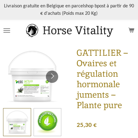
Passer
Livraison gratuite en Belgique en parcelshop bpost à partir de 90
au
€ d'achats (Poids max 20 Kg)
contenu
Horse Vitality
principal
GATTILIER –
Ovaires et
régulation
hormonale
juments –
Plante pure
25,30 €