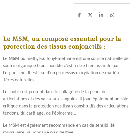
P
P
P
P
a
a
a
a
r
r
r
r
t
t
t
t
Le MSM, un composé essentiel pour la
a
a
a
a
g
g
g
g
protection des tissus conjonctifs :
e
e
e
e
r
r
r
r
Le
MSM
ou méthyl-sulfonyl-méthane est une source naturelle de
soufre organique biodisponible c’est à dire bien assimilé par
l’organisme. Il est issu d’un processus d’oxydation de matières
1ères naturelles.
Le soufre est présent dans le collagène de la peau, des
articulations et des vaisseaux sanguins. Il joue également un rôle
critique dans la protection des tissus constitutifs des articulations,
tendons, du cartilage, de l’épiderme…
Le MSM est également recommandé en cas de sensibilité
musculaire, pulmonaire ou digestive.