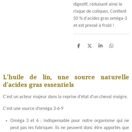
digestif, réduisant ainsi le
risque de coliques.
Contient
50 % d'acides gras oméga-3
et est pressé à froid !
P
P
P
P
a
a
a
a
r
r
r
r
t
t
t
t
a
a
a
a
g
g
g
g
L'huile de lin, une source naturelle
e
e
e
e
r
r
r
r
d'acides gras essentiels
C'est un acteur majeur dans la reprise d'état d'un cheval maigre.
C'est une source d’oméga 3-6-9
Oméga 3 et 6 : indispensable pour notre organisme qui ne
peut pas les fabriquer. Ils ne peuvent donc être apportés que