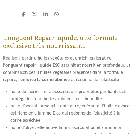
P
P
P
P
a
a
a
a
r
r
r
r
t
t
t
t
L’onguent Repair liquide, une formule
a
a
a
a
g
g
g
g
exclusive très nourrissante :
e
e
e
e
r
r
r
r
Réalisé à partir d’huiles végétales et enrichi en kératine,
l’
onguent repair liquide
ESC assainit et nourrit en profondeur. La
combinaison des 3 huiles végétales présentes dans la formule
répare,
renforce la corne abîmée
et redonne de l’élasticité :
huile de laurier : elle possèdes des propriétés purifiantes et
protège les fourchettes abîmées par l’humidité.
huile d’avocat : assouplissante et régénérante, l’huile d’avocat
est riche en vitamine E ce qui redonne de l’élasticité à la
corne asséchée.
huile d’olive : elle active la microcirculation et stimule la