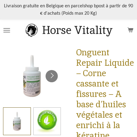
Passer
Livraison gratuite en Belgique en parcelshop bpost à partir de 90
au
€ d'achats (Poids max 20 Kg)
contenu
Horse Vitality
principal
Onguent
Repair Liquide
– Corne
cassante et
fissures – A
base d’huiles
végétales et
enrichi à la
kératine