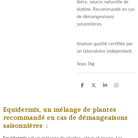
bière, source naturelle de
biotine. Recommandé en cas
de démangeaisons
saisonnières.
Analyse qualité certifiée par
un laboratoire indépendant.
Seau 1kg
P
P
P
P
a
a
a
a
r
r
r
r
t
t
t
t
Equidermix, un mélange de plantes
a
a
a
a
g
g
g
g
recommandé en cas de démangeaisons
e
e
e
e
saisonnières :
r
r
r
r