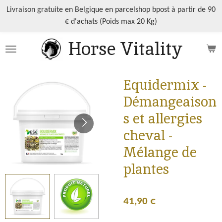
Passer
Livraison gratuite en Belgique en parcelshop bpost à partir de 90
au
€ d'achats (Poids max 20 Kg)
contenu
Horse Vitality
principal
Equidermix -
Démangeaison
s et allergies
cheval -
Mélange de
plantes
41,90 €