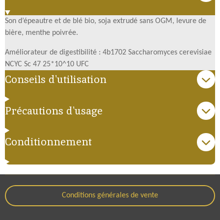
Son d’épeautre et de blé bio, soja extrudé sans OGM, levure de
bière, menthe poivrée.
Améliorateur de digestibilité : 4b1702 Saccharomyces cerevisiae
NCYC Sc 47 25*10^10 UFC
Conseils d'utilisation
Précautions d'usage
Conditionnement
Conditions générales de vente