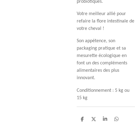
probiotiques.
Votre meilleur allié pour
refaire la flore intestinale de
votre cheval !
Son appétence, son
packaging pratique et sa
mesurette écologique en
font un des compléments
alimentaires des plus
innovant.
Conditionnement : 5 kg ou
15 kg
P
P
P
P
a
a
a
a
r
r
r
r
t
t
t
t