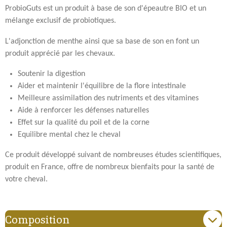
a
a
a
a
ProbioGuts est un produit à base de son d'épeautre BIO et un
g
g
g
g
mélange exclusif de probiotiques.
e
e
e
e
r
r
r
r
L'adjonction de menthe ainsi que sa base de son en font un
produit apprécié par les chevaux.
Soutenir la digestion
Aider et maintenir l'équilibre de la flore intestinale
Meilleure assimilation des nutriments et des vitamines
Aide à renforcer les défenses naturelles
Effet sur la qualité du poil et de la corne
Equilibre mental chez le cheval
Ce produit développé suivant de nombreuses études scientifiques,
produit en France, offre de nombreux bienfaits pour la santé de
votre cheval.
Composition