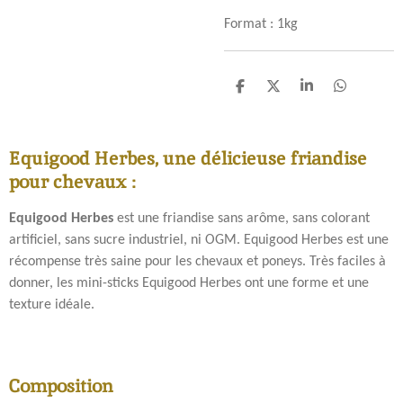
Format : 1kg
P
P
P
P
a
a
a
a
r
r
r
r
t
t
t
t
Equigood Herbes, une délicieuse friandise
a
a
a
a
g
g
g
g
pour chevaux :
e
e
e
e
r
r
r
r
Equigood Herbes
est une friandise sans arôme, sans colorant
artificiel, sans sucre industriel, ni OGM. Equigood Herbes est une
récompense très saine pour les chevaux et poneys. Très faciles à
donner, les mini-sticks Equigood Herbes ont une forme et une
texture idéale.
Composition