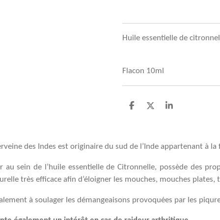
Huile essentielle de citron
Flacon 10ml
P
P
P
a
a
a
r
r
r
t
t
t
a
a
a
erveine des Indes est originaire du sud de l’Inde appartenant à la
g
g
g
e
e
e
r au sein de l’huile essentielle de Citronnelle, possède des pro
r
r
r
aturelle très efficace afin d’éloigner les mouches, mouches plates
également à soulager les démangeaisons provoquées par les piqure