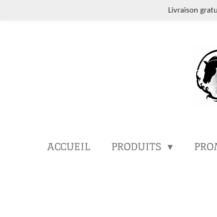
Passer
Livraison grat
au
contenu
principal
ACCUEIL
PRODUITS
PRO