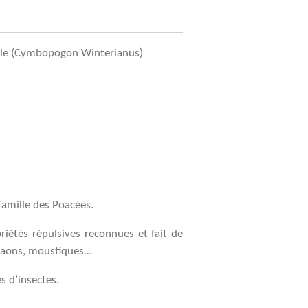
nelle (Cymbopogon Winterianus)
 famille des Poacées.
priétés répulsives reconnues et fait de
, taons, moustiques…
s d’insectes.