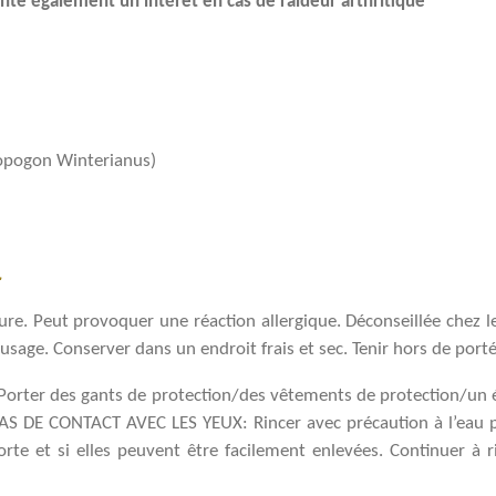
ente également un intérêt en cas de raideur arthritique
bopogon Winterianus)
n
e. Peut provoquer une réaction allergique. Déconseillée chez le
usage. Conserver dans un endroit frais et sec. Tenir hors de port
– Porter des gants de protection/des vêtements de protection/u
CAS DE CONTACT AVEC LES YEUX: Rincer avec précaution à l’eau p
porte et si elles peuvent être facilement enlevées. Continuer à ri