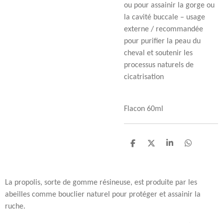
ou pour assainir la gorge ou
la cavité buccale – usage
externe / recommandée
pour purifier la peau du
cheval et soutenir les
processus naturels de
cicatrisation
Flacon 60ml
P
P
P
P
a
a
a
a
r
r
r
r
t
t
t
t
a
a
a
a
La propolis, sorte de gomme résineuse, est produite par les
g
g
g
g
abeilles comme bouclier naturel pour protéger et assainir la
e
e
e
e
r
r
r
r
ruche.