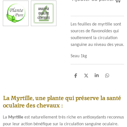
Les feuilles de myrtille sont
sources de flavonoïdes qui
soutiennent la circulation
sanguine au niveau des yeux.
Seau 1kg
P
P
P
P
a
a
a
a
r
r
r
r
t
t
t
t
La Myrtille, une plante qui préserve la santé
a
a
a
a
g
g
g
g
oculaire des chevaux :
e
e
e
e
r
r
r
r
La
Myrtille
est naturellement très riche en antioxydants reconnus
pour leur action bénéfique sur la circulation sanguine oculaire.