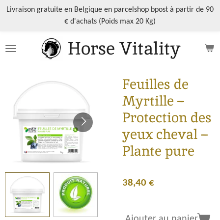
Passer
Livraison gratuite en Belgique en parcelshop bpost à partir de 90
au
€ d'achats (Poids max 20 Kg)
contenu
Horse Vitality
principal
Feuilles de
Myrtille –
Protection des
yeux cheval –
Plante pure
38,40 €
Ajouter au panier